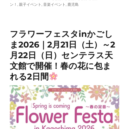
日:
ゴ
ン！
,
親子イベント
,
音楽イベント
,
鹿児島
リ
ー
フラワーフェスタinかごし
ま2026｜2月21日（土）～2
月22日（日）センテラス天
文館で開催！春の花に包ま
れる2日間