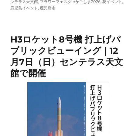
稿
テ
グ
ンテラス天文館
,
フラワーフェスタinかごしま2026
,
花イベント
,
日:
ゴ
鹿児島イベント
,
鹿児島市
リ
ー
H3ロケット8号機 打上げパ
ブリックビューイング｜12
月7日（日）センテラス天文
館で開催