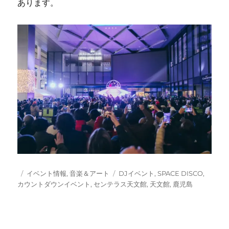
あります。
投
カ
タ
イベント情報
,
音楽＆アート
DJイベント
,
SPACE DISCO
,
稿
テ
グ
カウントダウンイベント
,
センテラス天文館
,
天文館
,
鹿児島
日:
ゴ
リ
ー