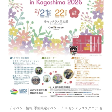
投
カ
タ
イベント情報
,
季節限定イベント
1F センテラススクエア
,
セ