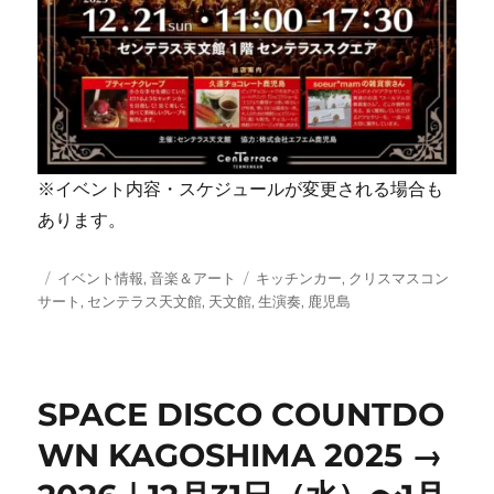
※イベント内容・スケジュールが変更される場合も
あります。
投
カ
タ
イベント情報
,
音楽＆アート
キッチンカー
,
クリスマスコン
稿
テ
グ
サート
,
センテラス天文館
,
天文館
,
生演奏
,
鹿児島
日:
ゴ
リ
ー
SPACE DISCO COUNTDO
WN KAGOSHIMA 2025 →