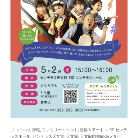
投
カ
タ
イベント情報
,
ファミリーイベント
,
音楽＆アート
6F センテ
稿
テ
グ
ラスホール
,
センテラス天文館
,
天文館
,
天文館図書館deメルヘ