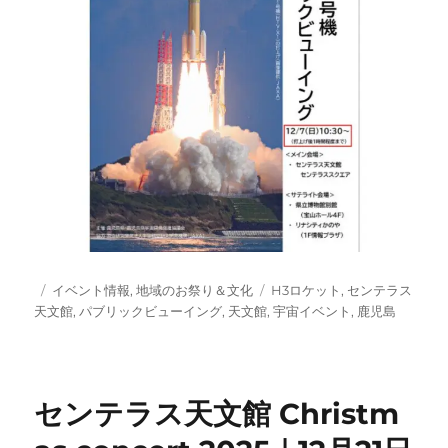
投
カ
タ
イベント情報
,
地域のお祭り＆文化
H3ロケット
,
センテラス
稿
テ
グ
天文館
,
パブリックビューイング
,
天文館
,
宇宙イベント
,
鹿児島
日:
ゴ
リ
ー
センテラス天文館 Christm