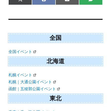
Share
Share
Share
Share
X
F
E
S
on
on
on
on
(
a
m
M
T
c
a
S
w
e
i
i
b
l
t
o
t
o
e
k
r
全国
)
全国イベント
北海道
札幌イベント
札幌｜大通公園イベント
函館｜五稜郭公園イベント
東北