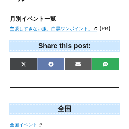
月別イベント一覧
主張しすぎない服。白黒ワンポイント。
【PR】
Share this post:
Share
Share
Share
Share
X
F
E
S
on
on
on
on
(
a
m
M
T
c
a
S
w
e
i
i
b
l
t
o
t
o
e
k
r
全国
)
全国イベント