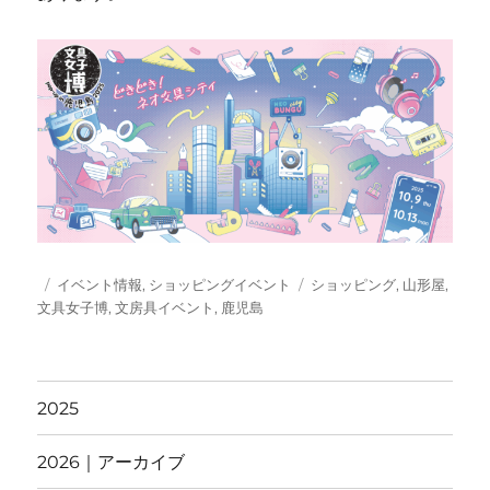
投
カ
タ
イベント情報
,
ショッピングイベント
ショッピング
,
山形屋
,
稿
テ
グ
文具女子博
,
文房具イベント
,
鹿児島
日:
ゴ
リ
ー
2025
2026｜アーカイブ