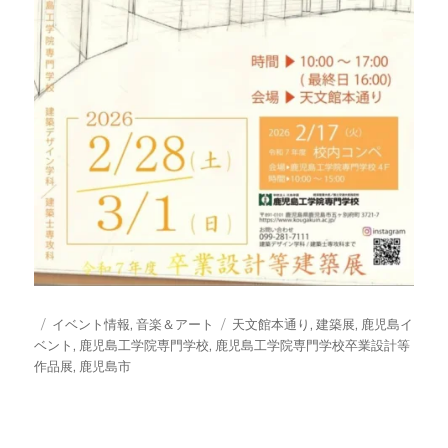
投
カ
タ
イベント情報
,
音楽＆アート
天文館本通り
,
建築展
,
鹿児島イ
稿
テ
グ
ベント
,
鹿児島工学院専門学校
,
鹿児島工学院専門学校卒業設計等
日:
ゴ
作品展
,
鹿児島市
リ
ー