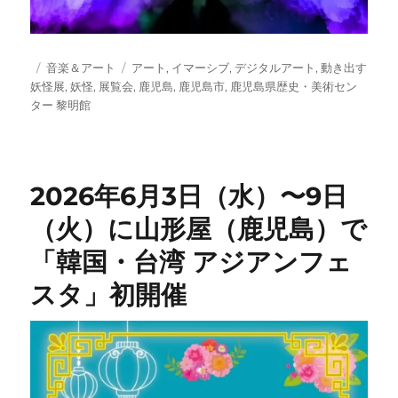
投
カ
タ
音楽＆アート
アート
,
イマーシブ
,
デジタルアート
,
動き出す
稿
テ
グ
妖怪展
,
妖怪
,
展覧会
,
鹿児島
,
鹿児島市
,
鹿児島県歴史・美術セン
日:
ゴ
ター 黎明館
リ
ー
2026年6月3日（水）〜9日
（火）に山形屋（鹿児島）で
「韓国・台湾 アジアンフェ
スタ」初開催