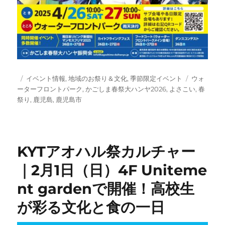
投
カ
タ
イベント情報
,
地域のお祭り＆文化
,
季節限定イベント
ウォ
稿
テ
グ
ーターフロントパーク
,
かごしま春祭大ハンヤ2026
,
よさこい
,
春
日:
ゴ
祭り
,
鹿児島
,
鹿児島市
リ
ー
KYTアオハル祭カルチャー
｜2月1日（日）4F Uniteme
nt gardenで開催！高校生
が彩る文化と食の一日