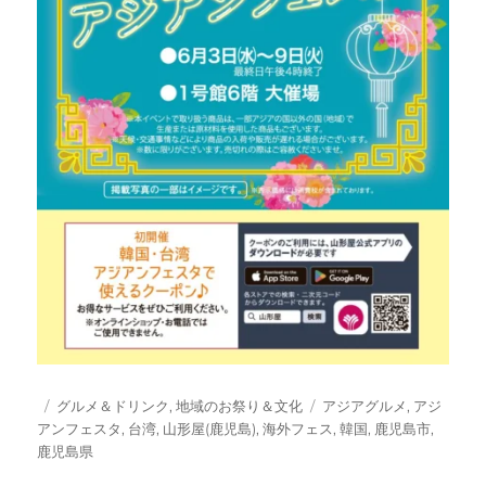
投
カ
タ
グルメ＆ドリンク
,
地域のお祭り＆文化
アジアグルメ
,
アジ
稿
テ
グ
アンフェスタ
,
台湾
,
山形屋(鹿児島)
,
海外フェス
,
韓国
,
鹿児島市
,
日:
ゴ
鹿児島県
リ