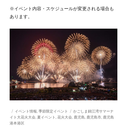
※イベント内容・スケジュールが変更される場合も
あります。
投
カ
タ
イベント情報
,
季節限定イベント
かごしま錦江湾サマーナ
稿
テ
グ
イト大花火大会
,
夏イベント
,
花火大会
,
鹿児島
,
鹿児島市
,
鹿児島
日:
ゴ
港本港区