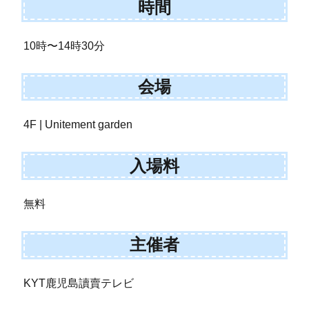
時間
10時〜14時30分
会場
4F | Unitement garden
入場料
無料
主催者
KYT鹿児島讀賣テレビ