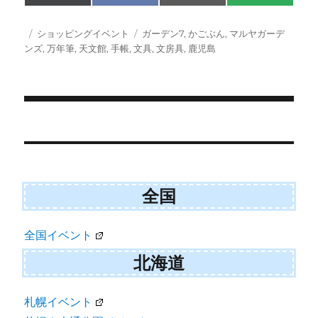
on
on
on
on
(
a
m
M
T
c
a
S
w
e
i
投
カ
タ
ショッピングイベント
ガーデン7
,
かごぶん
,
マルヤガーデ
i
b
l
稿
テ
グ
ンズ
,
万年筆
,
天文館
,
手帳
,
文具
,
文房具
,
鹿児島
t
o
日:
ゴ
t
o
e
k
リ
r
ー
)
投
稿
ナ
全国
ビ
ゲ
全国イベント
ー
北海道
シ
ョ
札幌イベント